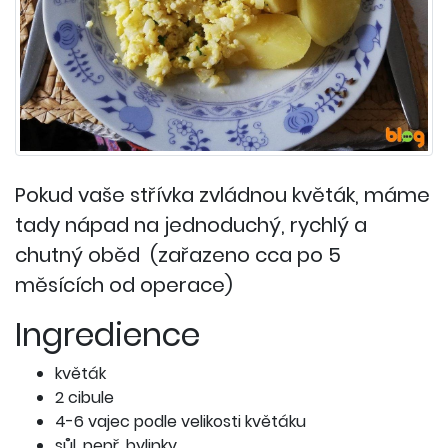
Pokud vaše střívka zvládnou květák, máme
tady nápad na jednoduchý, rychlý a
chutný oběd (zařazeno cca po 5
měsících od operace)
Ingredience
květák
2 cibule
4-6 vajec podle velikosti květáku
sůl, pepř, bylinky