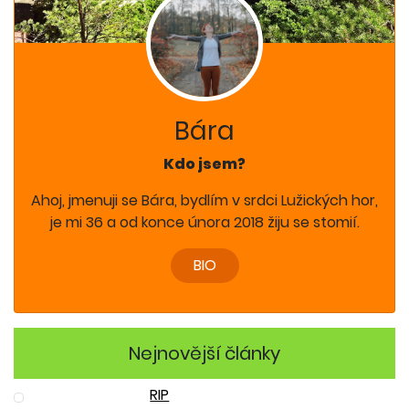
Bára
Kdo jsem?
Ahoj, jmenuji se Bára, bydlím v srdci Lužických hor,
je mi 36 a od konce února 2018 žiju se stomií.
BIO
Nejnovější články
RIP