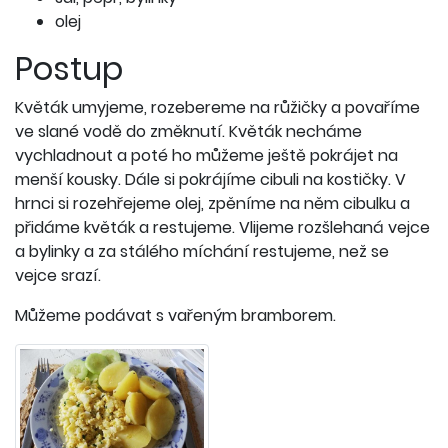
olej
Postup
Květák umyjeme, rozebereme na růžičky a povaříme
ve slané vodě do změknutí. Květák necháme
vychladnout a poté ho můžeme ještě pokrájet na
menší kousky. Dále si pokrájíme cibuli na kostičky. V
hrnci si rozehřejeme olej, zpěníme na něm cibulku a
přidáme květák a restujeme. Vlijeme rozšlehaná vejce
a bylinky a za stálého míchání restujeme, než se
vejce srazí.
Můžeme podávat s vařeným bramborem.