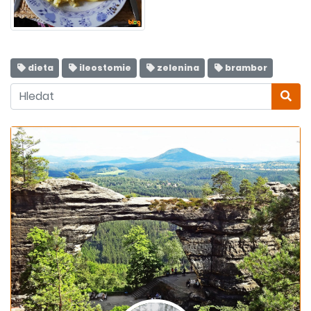
dieta
ileostomie
zelenina
brambor