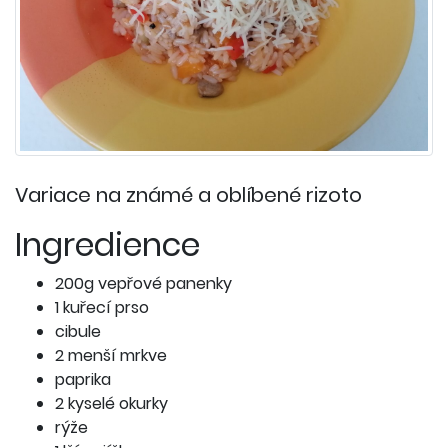
Variace na známé a oblíbené rizoto
Ingredience
200g vepřové panenky
1 kuřecí prso
cibule
2 menší mrkve
paprika
2 kyselé okurky
rýže