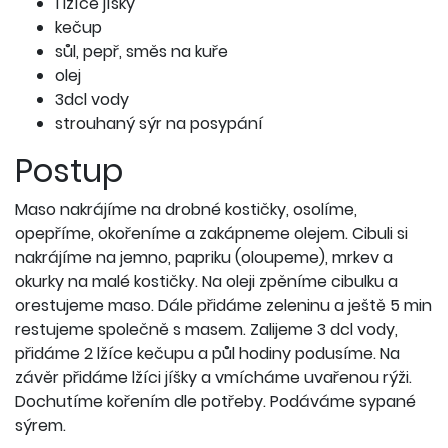
1 lžíce jíšky
kečup
sůl, pepř, směs na kuře
olej
3dcl vody
strouhaný sýr na posypání
Postup
Maso nakrájíme na drobné kostičky, osolíme,
opepříme, okořeníme a zakápneme olejem. Cibuli si
nakrájíme na jemno, papriku (oloupeme), mrkev a
okurky na malé kostičky. Na oleji zpěníme cibulku a
orestujeme maso. Dále přidáme zeleninu a ještě 5 min
restujeme společně s masem. Zalijeme 3 dcl vody,
přidáme 2 lžíce kečupu a půl hodiny podusíme. Na
závěr přidáme lžíci jíšky a vmícháme uvařenou rýži.
Dochutíme kořením dle potřeby. Podáváme sypané
sýrem.