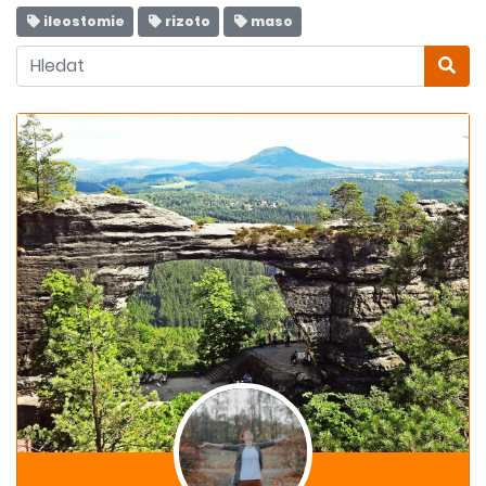
ileostomie
rizoto
maso