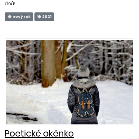
dnů!
nový rok
2021
Poetické okénko