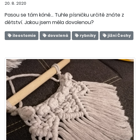
20. 8. 2020
Pasou se tám kóně... Tuhle písničku určitě znáte z
dětství. Jakou jsem měla dovolenou?
ileostomie
dovolená
rybníky
jižní Čechy