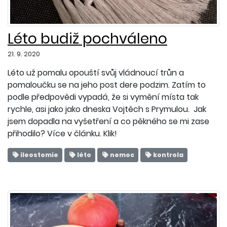
Léto budiž pochváleno
21. 9. 2020
Léto už pomalu opouští svůj vládnoucí trůn a
pomaloučku se na jeho post dere podzim. Zatím to
podle předpovědi vypadá, že si vymění místa tak
rychle, asi jako jako dneska Vojtěch s Prymulou. Jak
jsem dopadla na vyšetření a co pěkného se mi zase
přihodilo? Více v článku. Klik!
ileostomie
léto
nemoc
kontrola