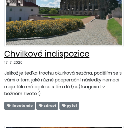
Chvilkové indispozice
17. 7. 2020
Jelikož je teďka trochu okurková sezóna, podělím se s
vámi o tom, jaké různé pooperační následky nemoci
moje tělo má a jak se s tím dá (ne)fungovat v
běžném životě :)
ileostomie
zdraví
pytel