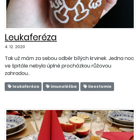
Leukaferéza
4. 12. 2020
Tak už mám za sebou odběr bílých krvinek. Jedna noc
ve špitále nebyla úplně procházkou růžovou
zahradou..
leukaferéza
imunoléčba
ileostomie