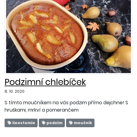
Podzimní chlebíček
8. 10. 2020
S tímto moučníkem na vás podzim přímo dejchne! S
hruškami, mrkví a pomerančem
ileostomie
podzim
moučník