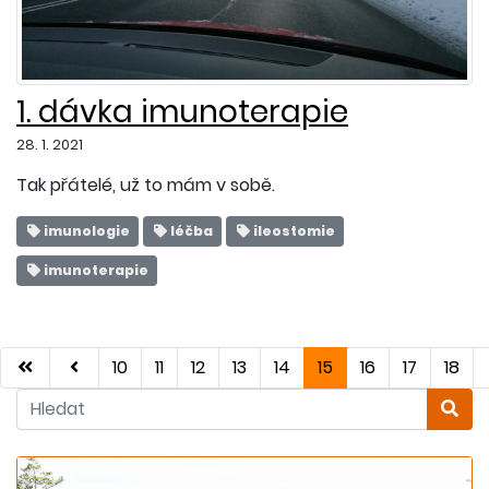
1. dávka imunoterapie
28. 1. 2021
Tak přátelé, už to mám v sobě.
imunologie
léčba
ileostomie
imunoterapie
First
Previous
10
11
12
13
14
15
16
17
18