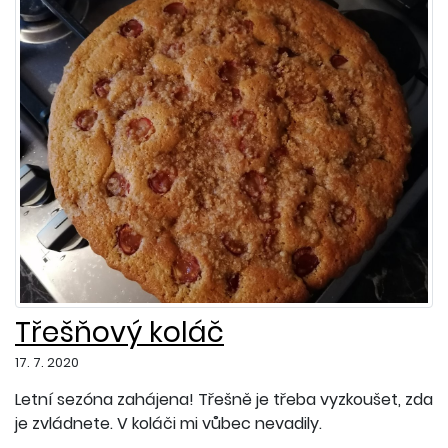
Třešňový koláč
17. 7. 2020
Letní sezóna zahájena! Třešně je třeba vyzkoušet, zda
je zvládnete. V koláči mi vůbec nevadily.