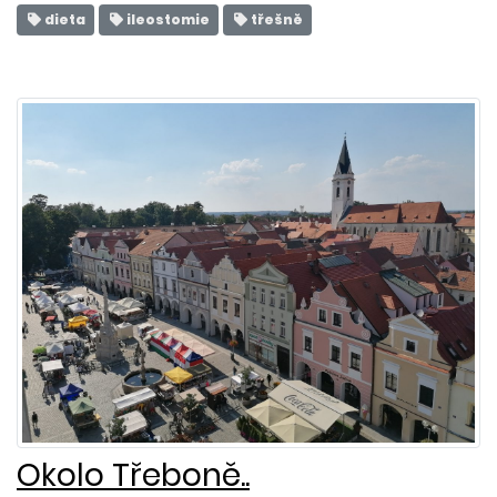
dieta
ileostomie
třešně
Okolo Třeboně..